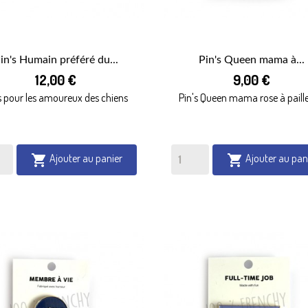
in's Humain préféré du...
Pin's Queen mama à...


12,00 €
9,00 €
APERÇU RAPIDE
APERÇU RAPIDE
s pour les amoureux des chiens
Pin's Queen mama rose à paille
Ajouter au panier
Ajouter au pan

