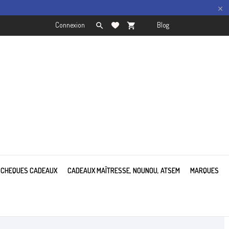

Connexion
Blog

shopping_cart

CHEQUES CADEAUX
CADEAUX MAÎTRESSE, NOUNOU, ATSEM
MARQUES