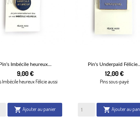
Pin's Imbécile heureux...
Pin's Underpaid Félicie..


9,00 €
12,00 €
APERÇU RAPIDE
APERÇU RAPIDE
s Imbécile heureux Félicie aussi
Pins sous-payé
Ajouter au panier
Ajouter au pan

