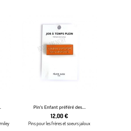
.
Pin's Enfant préféré des...

12,00 €
APERÇU RAPIDE
smiley
Pins pour les frères et soeurs jaloux