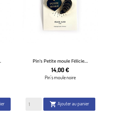
.
Pin's Petite moule Félicie...

14,00 €
APERÇU RAPIDE
Pin's moule noire
ier
Ajouter au panier
