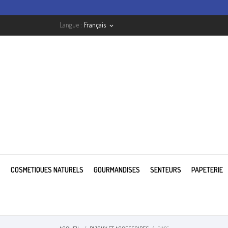
Langue :
Français
keyboard_arrow_down
COSMETIQUES NATURELS
GOURMANDISES
SENTEURS
PAPETERIE