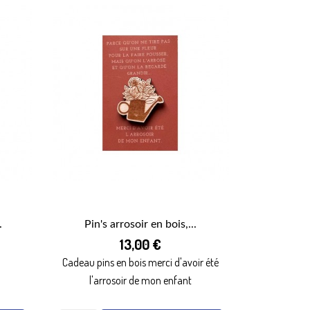
.
Pin's arrosoir en bois,...

13,00 €
APERÇU RAPIDE
Cadeau pins en bois merci d'avoir été
l'arrosoir de mon enfant