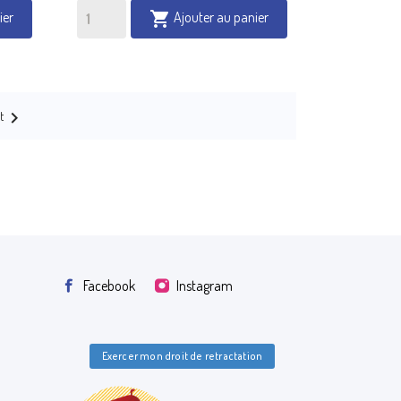
ier
Ajouter au panier


t
Facebook
Instagram
Exercer mon droit de retractation