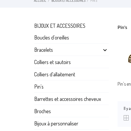
ACCUEIL
BIJOUX ET ACCESSOIRES
PIN'S
BIJOUX ET ACCESSOIRES
Pin's
Boucles d'oreilles
Bracelets

Colliers et sautoirs
Colliers d'allaitement
Pin's e
Pin's
Barrettes et accessoires cheveux
Il y 
Broches
Bijoux à personnaliser