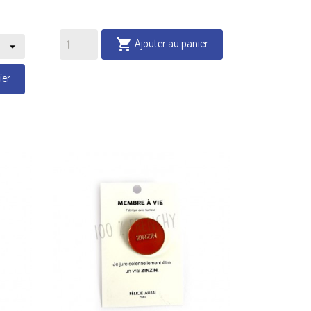
Ajouter au panier

ier