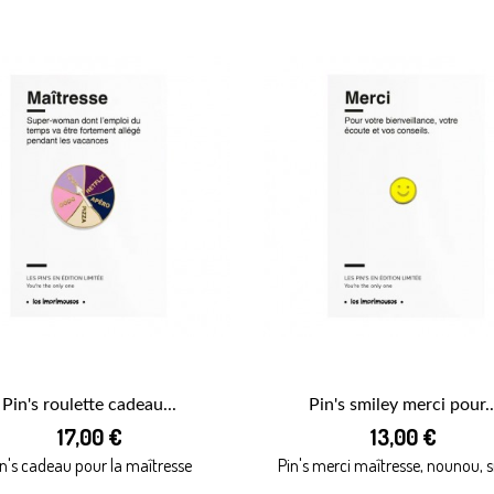
Pin's roulette cadeau...
Pin's smiley merci pour..


17,00 €
13,00 €
APERÇU RAPIDE
APERÇU RAPIDE
in's cadeau pour la maîtresse
Pin's merci maîtresse, nounou, 