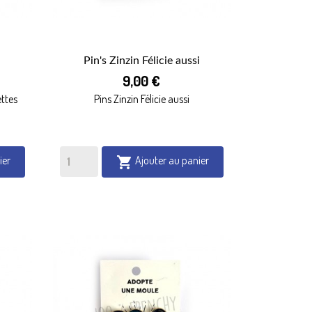
Pin's Zinzin Félicie aussi

9,00 €
APERÇU RAPIDE
ttes
Pins Zinzin Félicie aussi
ier
Ajouter au panier
