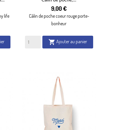

9,00 €
APERÇU RAPIDE
y life
Câlin de poche coeur rouge porte-
bonheur
ier
Ajouter au panier
