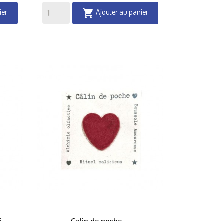
ier
Ajouter au panier

...
Calin de poche,...