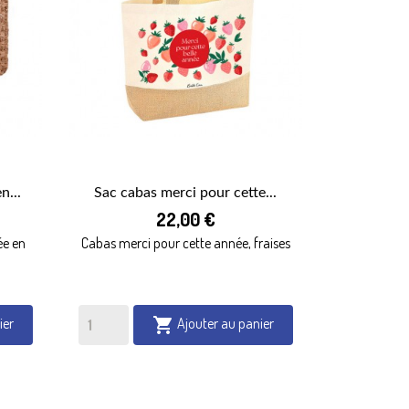
n...
Sac cabas merci pour cette...

22,00 €
APERÇU RAPIDE
ée en
Cabas merci pour cette année, fraises
ier
Ajouter au panier
