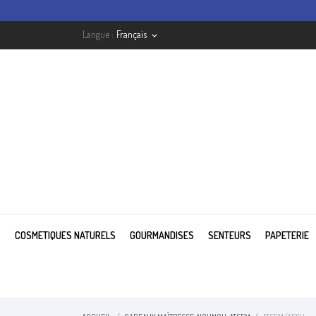
Langue :
Français
keyboard_arrow_down
COSMETIQUES NATURELS
GOURMANDISES
SENTEURS
PAPETERIE