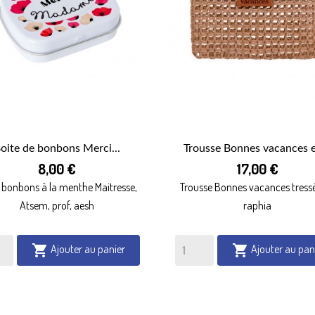
oite de bonbons Merci...
Trousse Bonnes vacances e


8,00 €
17,00 €
APERÇU RAPIDE
APERÇU RAPIDE
 bonbons à la menthe Maitresse,
Trousse Bonnes vacances tress
Atsem, prof, aesh
raphia
Ajouter au panier
Ajouter au pan

