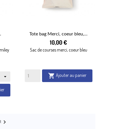
.
Tote bag Merci, coeur bleu,...

10,00 €
APERÇU RAPIDE
smiley
Sac de courses merci, coeur bleu
Ajouter au panier

ier

t