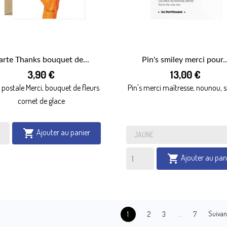
arte Thanks bouquet de...
Pin's smiley merci pour..


3,90 €
13,00 €
APERÇU RAPIDE
APERÇU RAPIDE
 postale Merci, bouquet de fleurs
Pin's merci maîtresse, nounou, 
cornet de glace
Ajouter au panier

Ajouter au pan

…
Suivan
2
3
7
1