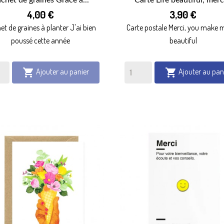


4,00 €
3,90 €
APERÇU RAPIDE
APERÇU RAPIDE
et de graines à planter J'ai bien
Carte postale Merci, you make m
poussé cette année
beautiful
Ajouter au panier
Ajouter au pan

