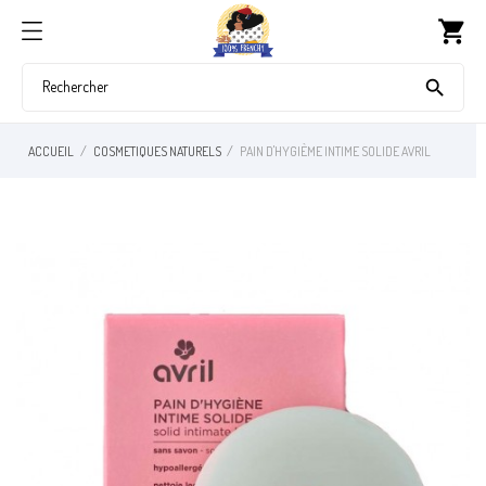
shopping_cart

ACCUEIL
COSMETIQUES NATURELS
PAIN D'HYGIÈME INTIME SOLIDE AVRIL