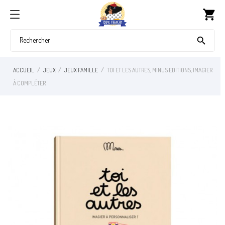
shopping_cart

ACCUEIL
JEUX
JEUX FAMILLE
TOI ET LES AUTRES, MINUS EDITIONS, IMAGIER
À COMPLÉTER