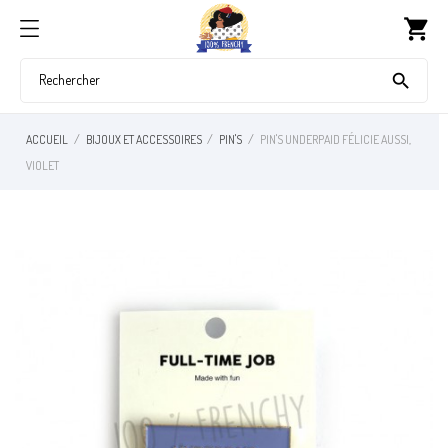
shopping_cart

ACCUEIL
BIJOUX ET ACCESSOIRES
PIN'S
PIN'S UNDERPAID FÉLICIE AUSSI,
VIOLET