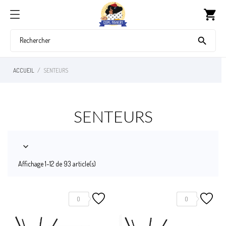
shopping_cart

ACCUEIL
SENTEURS
SENTEURS

Affichage 1-12 de 93 article(s)
0
0