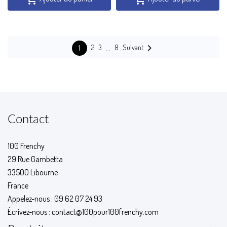

…
Suivant
2
3
8
1
Contact
100 Frenchy
29 Rue Gambetta
33500 Libourne
France
Appelez-nous :
09 62 07 24 93
Écrivez-nous :
contact@100pour100frenchy.com